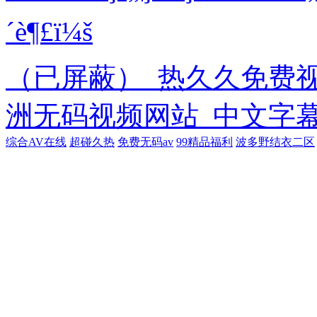
´è¶£ï¼š
（已屏蔽）_热久久免费
洲无码视频网站_中文字
综合AV在线
超碰久热
免费无码av
99精品福利
波多野结衣二区