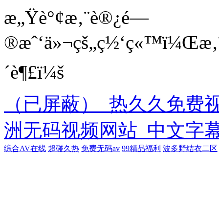
æ„Ÿè°¢æ‚¨è®¿é—
®æˆ‘ä»¬çš„ç½‘ç«™ï¼Œæ‚¨å
´è¶£ï¼š
（已屏蔽）_热久久免费
洲无码视频网站_中文字
综合AV在线
超碰久热
免费无码av
99精品福利
波多野结衣二区